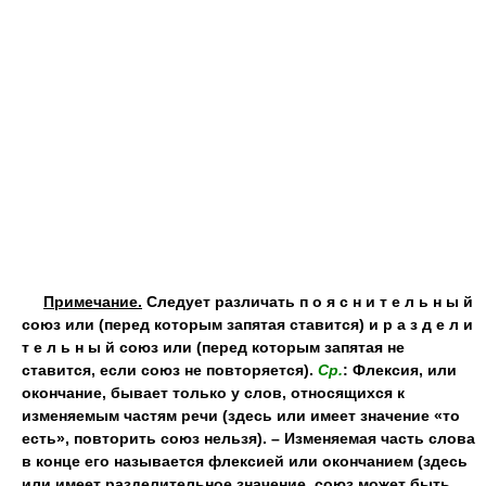
Примечание.
Следует различать п о я с н и т е л ь н ы й
союз или (перед которым запятая ставится) и р а з д е л и
т е л ь н ы й союз или (перед которым запятая не
ставится, если союз не повторяется).
Ср.
: Флексия, или
окончание, бывает только у слов, относящихся к
изменяемым частям речи (здесь или имеет значение «то
есть», повторить союз нельзя). – Изменяемая часть слова
в конце его называется флексией или окончанием (здесь
или имеет разделительное значение, союз может быть