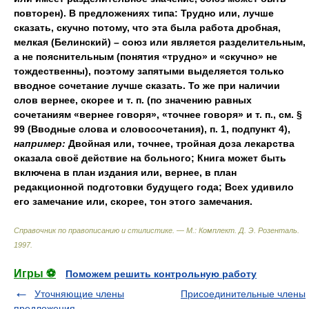
повторен). В предложениях типа: Трудно или, лучше
сказать, скучно потому, что эта была работа дробная,
мелкая (Белинский) – союз или является разделительным,
а не пояснительным (понятия «трудно» и «скучно» не
тождественны), поэтому запятыми выделяется только
вводное сочетание лучше сказать. То же при наличии
слов вернее, скорее и т. п. (по значению равных
сочетаниям «вернее говоря», «точнее говоря» и т. п., см. §
99 (Вводные слова и словосочетания), п. 1, подпункт 4),
например:
Двойная или, точнее, тройная доза лекарства
оказала своё действие на больного; Книга может быть
включена в план издания или, вернее, в план
редакционной подготовки будущего года; Всех удивило
его замечание или, скорее, тон этого замечания.
Справочник по правописанию и стилистике. — М.: Комплект
.
Д. Э. Розенталь
.
1997
.
Игры ⚽
Поможем решить контрольную работу
Уточняющие члены
Присоединительные члены
предложения