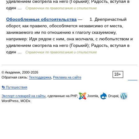
удивлением смотрела на него (Горький); Радость, вступая в
один …
Справочник по правописанию и стилистике
Обособленные обстоятельства
— 1. Деепричастный
оборот, как правило, обособляется независимо от места,
занимаемого им по отношению к глаголу сказуемому,
например: Идя рядом с ним, она молчала, с любопытством и
удивлением смотрела на него (Горький); Радость, вступая в
один …
Справочник по правописанию и стилистике
© Академик, 2000-2026
18+
Обратная связь:
Техподдержка
,
Реклама на сайте
👣 Путешествия
Экспорт словарей на сайты
, сделанные на PHP,
Joomla,
Drupal,
WordPress, MODx.