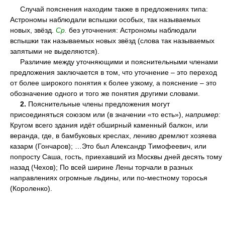
Случай пояснения находим также в предложениях типа:
Астрономы наблюдали вспышки особых, так называемых
новых, звёзд.
Ср.
без уточнения: Астрономы наблюдали
вспышки так называемых новых звёзд (слова так называемых
запятыми не выделяются).
Различие между уточняющими и пояснительными членами
предложения заключается в том, что уточнение – это переход
от более широкого понятия к более узкому, а пояснение – это
обозначение одного и того же понятия другими словами.
2.
Пояснительные члены предложения могут
присоединяться союзом или (в значении «то есть»),
например:
Кругом всего здания идёт обширный каменный балкон, или
веранда, где, в бамбуковых креслах, лениво дремлют хозяева
казарм (Гончаров); …Это был Александр Тимофеевич, или
попросту Саша, гость, приехавший из Москвы дней десять тому
назад (Чехов); По всей ширине Лены торчали в разных
направлениях огромные льдины, или по-местному торосья
(Короленко).